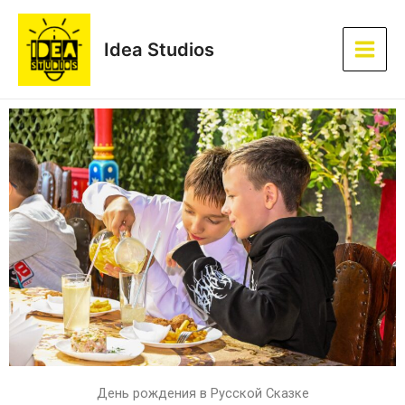
Перейти
Main
к
Idea Studios
Men
содержимому
День рождения в Русской Сказке